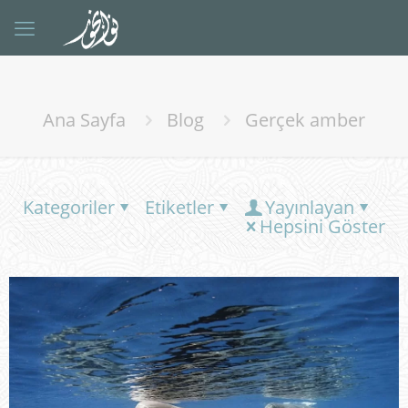
Ana Sayfa
Blog
Gerçek amber
Kategoriler
Etiketler
Yayınlayan
Hepsini Göster