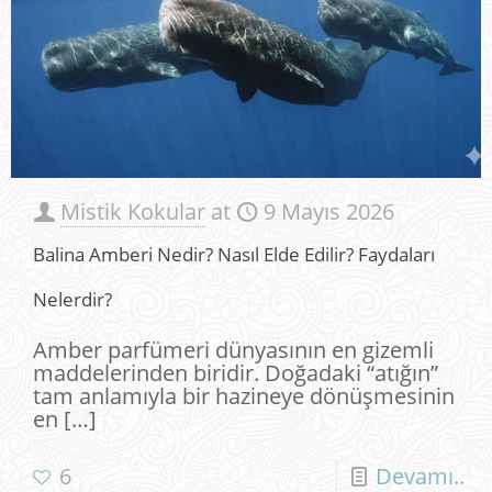
Mistik Kokular
at
9 Mayıs 2026
Balina Amberi Nedir? Nasıl Elde Edilir? Faydaları
Nelerdir?
Amber parfümeri dünyasının en gizemli
maddelerinden biridir. Doğadaki “atığın”
tam anlamıyla bir hazineye dönüşmesinin
en
[…]
6
Devamı..