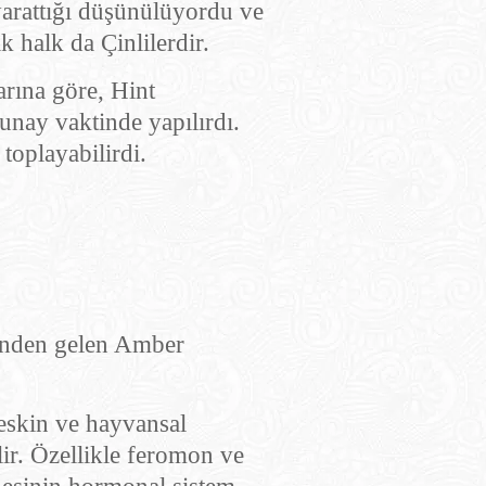
 yarattığı düşünülüyordu ve
k halk da Çinlilerdir.
arına göre, Hint
unay vaktinde yapılırdı.
toplayabilirdi.
rinden gelen Amber
eskin ve hayvansal
ir. Özellikle feromon ve