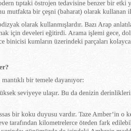
dern tıptaki östrojen tedavisine benzer bir etki
nu mutfakta bir çeşni (baharat) olarak kullanan il
dizyak olarak kullanmışlardır. Bazı Arap anlatıl
k için develeri eğitirdi. Arama işlemi gece, dol
ce binicisi kumların üzerindeki parçaları kolayca 
er?
 mantıklı bir temele dayanıyor:
yüksek seviyeye ulaşır. Bu da denizin derinlikle
ssas bir koku duyusu vardır. Taze Amber’in o k
 tarafından kilometrelerce öteden fark edilebil