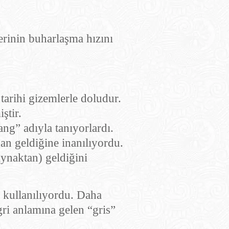
erinin buharlaşma hızını
tarihi gizemlerle doludur.
ştir.
ng” adıyla tanıyorlardı.
an geldiğine inanılıyordu.
aynaktan) geldiğini
n kullanılıyordu. Daha
gri anlamına gelen “gris”