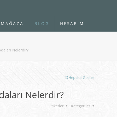
MAĞAZA
BLOG
HESABIM
ydaları Nelerdir?
Hepsini Göster
daları Nelerdir?
Etiketler
Kategoriler