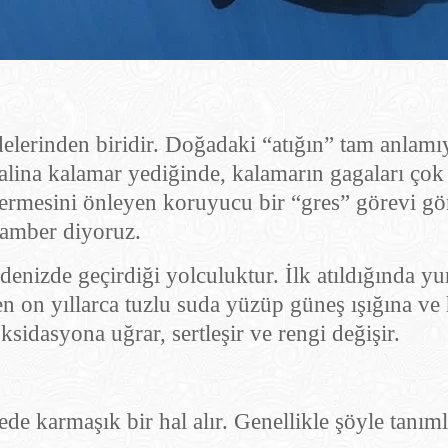
erinden biridir. Doğadaki “atığın” tam anlamıy
alina kalamar yediğinde, kalamarın gagaları çok
 vermesini önleyen koruyucu bir “gres” görevi g
 amber diyoruz.
 denizde geçirdiği yolculuktur. İlk atıldığında y
en on yıllarca tuzlu suda yüzüp güneş ışığına v
sidasyona uğrar, sertleşir ve rengi değişir.
e karmaşık bir hal alır. Genellikle şöyle tanıml