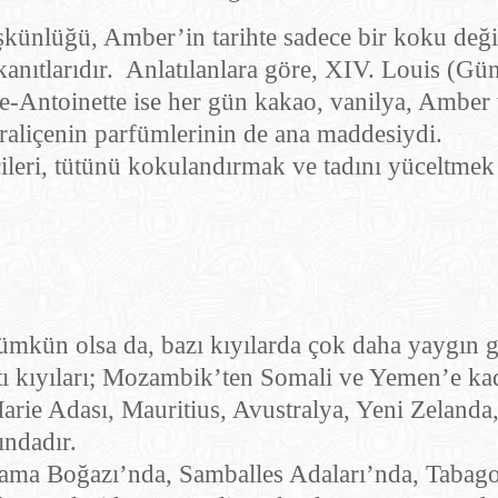
şkünlüğü, Amber’in tarihte sadece bir koku deği
nıtlarıdır. Anlatılanlara göre, XIV. Louis (Güneş
e-Antoinette ise her gün kakao, vanilya, Amber v
 kraliçenin parfümlerinin de ana maddesiydi.
icileri, tütünü kokulandırmak ve tadını yüceltmek
mkün olsa da, bazı kıyılarda çok daha yaygın g
tı kıyıları; Mozambik’ten Somali ve Yemen’e ka
 Marie Adası, Mauritius, Avustralya, Yeni Zeland
ındadır.
hama Boğazı’nda, Samballes Adaları’nda, Tabago