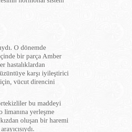
desinin hormonal sistem
alıydı. O dönemde
içinde bir parça Amber
er hastalıklardan
züntüye karşı iyileştirici
çin, vücut direncini
rtekizliler bu maddeyi
o limanına yerleşme
 kızdan oluşan bir haremi
arayıcısıydı.