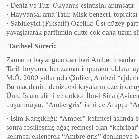
• Deniz ve Tuz: Okyanus esintisini anımsatır.
• Hayvansal ama Tatlı: Misk benzeri, topraksı b
• Sabitleyici (Fiksatif) Özellik: Üst düzey pa
yavaşlatarak parfümün ciltte çok daha uzun sü
Tarihsel Süreci:
Zamanın başlangıcından beri Amber insanları b
Tarih boyunca her zaman imparatorluklara layık
M.Ö. 2000 yıllarında Çinliler, Amberi “ejderh
Bu maddenin, denizdeki kayaların üzerinde uy
Ünlü İslam alimi ve doktor İbn-i Sina (Avicen
• İsim Karışıklığı: “Amber” kelimesi aslında 
sonra fosilleşmiş ağaç reçinesi olan “kehribar
kelimesi eklenerek “Ambre gris” denilmeye ba