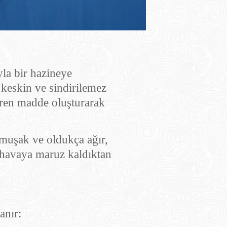
la bir hazineye
 keskin ve sindirilemez
ören madde oluşturarak
umuşak ve oldukça ağır,
e havaya maruz kaldıktan
anır: