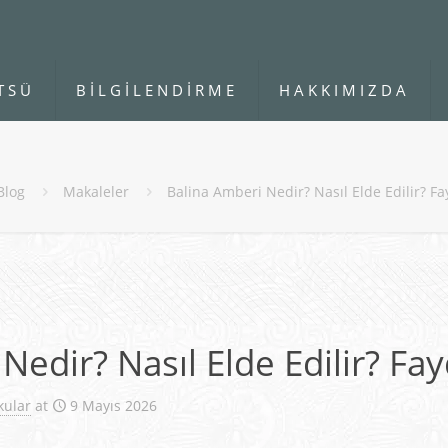
TSÜ
BİLGİLENDİRME
HAKKIMIZDA
Blog
Makaleler
Balina Amberi Nedir? Nasıl Elde Edilir? Fa
Nedir? Nasıl Elde Edilir? Fay
kular
at
9 Mayıs 2026