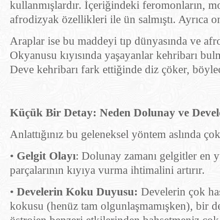
kullanmışlardır. İçeriğindeki feromonların, mo
afrodizyak özellikleri ile ün salmıştı. Ayrıca o
Araplar ise bu maddeyi tıp dünyasında ve afro
Okyanusu kıyısında yaşayanlar kehribarı bulma
Deve kehribarı fark ettiğinde diz çöker, böyle
Küçük Bir Detay: Neden Dolunay ve Devel
Anlattığınız bu geleneksel yöntem aslında çok
•
Gelgit Olayı
: Dolunay zamanı gelgitler en 
parçalarının kıyıya vurma ihtimalini artırır.
•
Develerin Koku Duyusu:
Develerin çok ha
kokusu (henüz tam olgunlaşmamışken), bir deve