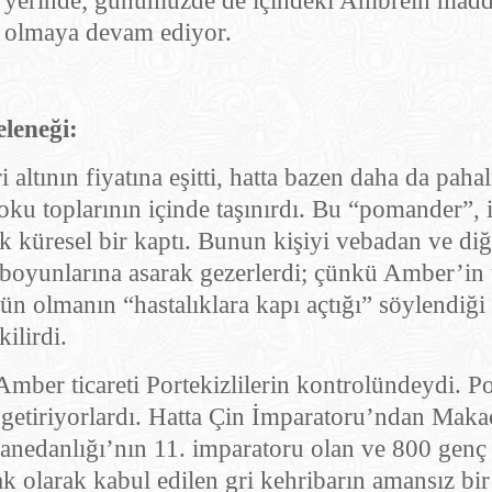
ok yerinde; günümüzde de içindeki Ambrein mad
nu olmaya devam ediyor.
leneği:
altının fiyatına eşitti, hatta bazen daha da pah
oku toplarının içinde taşınırdı. Bu “pomander”, 
k küresel bir kaptı. Bunun kişiyi vebadan ve diğ
 boyunlarına asarak gezerlerdi; çünkü Amber’in ü
lmanın “hastalıklara kapı açtığı” söylendiği i
ilirdi.
mber ticareti Portekizlilerin kontrolündeydi. Po
getiriyorlardı. Hatta Çin İmparatoru’ndan Maka
 Hanedanlığı’nın 11. imparatoru olan ve 800 genç
k olarak kabul edilen gri kehribarın amansız bir 