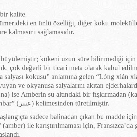
ir kalite.
rfümerideki en ünlü özelliği, diğer koku moleküll
re kalmasını sağlamasıdır.
üyülemiştir; kökeni uzun süre bilinmediği için 
, çok değerli bir ticari meta olarak kabul edilmi
a salyası kokusu” anlamına gelen “Lóng xián xia
uyan ve okyanusa salyalarını akıtan ejderhalard
na) ise Amberin su altındaki bir fışkırmadan (k
düşünmüştü. “Ambergris” ismi de Arapça “Anbar” (عنبر) kelimesinden türetilmiştir.
başlangıçta sadece balinadan çıkan bu madde içi
” (amber) ile karıştırılmaması için, Fransızca’da 
şlandı.