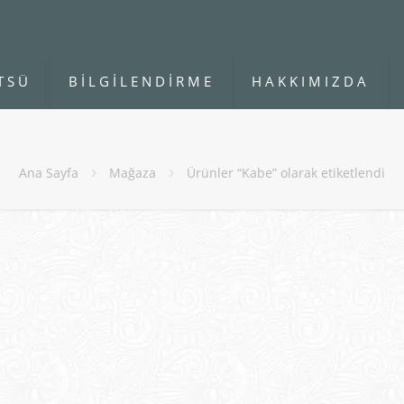
TSÜ
BİLGİLENDİRME
HAKKIMIZDA
Ana Sayfa
Mağaza
Ürünler “Kabe” olarak etiketlendi