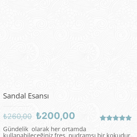
Sandal Esansı
Orijinal
Şu
₺
200,00
₺
260,00
fiyat:
andaki
2
müşteri
Gündelik olarak her ortamda
₺260,00.
fiyat:
puanına
kullanabileceğiniz freş, pudramsı bir kokudur.