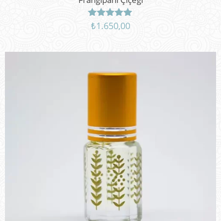
₺
1.650,00
5 üzerinden
5.00
oy aldı