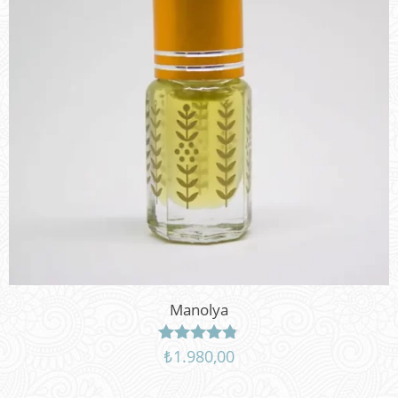
Manolya
₺
1.980,00
5
üzerinden
4.71