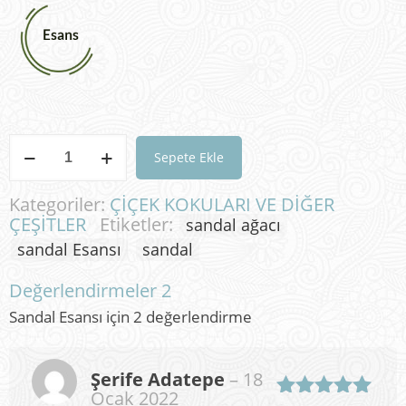
Sandal
Sepete Ekle
Esansı
adet
Kategoriler:
ÇİÇEK KOKULARI VE DİĞER
ÇEŞİTLER
Etiketler:
sandal ağacı
sandal Esansı
sandal
Değerlendirmeler
2
Sandal Esansı
için 2 değerlendirme
Şerife Adatepe
–
18
Ocak 2022