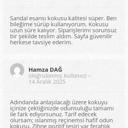
5 üzerinden
5
oy aldı
Sandal esansı kokusu kalitesi süper. Ben
bileğime sürüp kullanıyorum. Kokusu
uzun süre kalıyor. Siparişlerimi sorunsuz
bir şekilde teslim aldım. Sayfa güvenilir
herkese tavsiye ederim.
Hamza DAĞ
(doğrulanmış kullanıcı)
–
14 Aralık 2025
Adındanda anlaşılacağı üzere kokuyu
içinize çektiğinizde odunsuluğu tamamı
ile fark ediyorsunuz. Tarif edecek
olursam; ıslanmış reçinemsi hafif odun
kokusu. Zihne pozitif tesiri var ferahlık