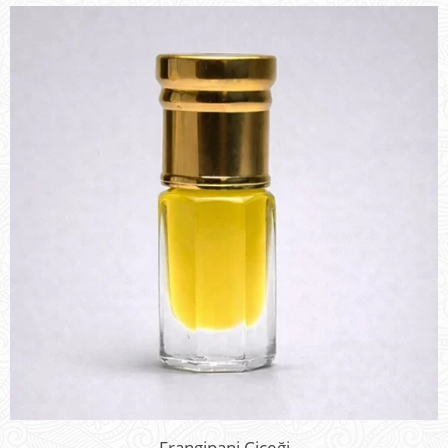
oy aldı
Frangipani Çiçeği