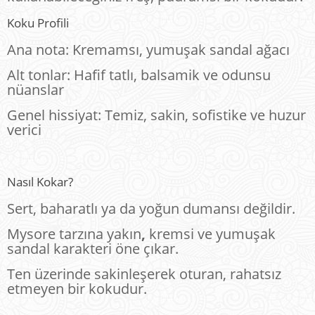
dayanarak 5
₺200,00.
üzerinden
Koku Profili
5.00
puan
aldı
Ana nota: Kremamsı, yumuşak sandal ağacı
Alt tonlar: Hafif tatlı, balsamik ve odunsu
nüanslar
Genel hissiyat: Temiz, sakin, sofistike ve huzur
verici
Nasıl Kokar?
Sert, baharatlı ya da yoğun dumansı değildir.
Mysore tarzına yakın
,
kremsi ve yumuşak
sandal karakteri öne çıkar.
Ten üzerinde sakinleşerek oturan, rahatsız
etmeyen bir kokudur.