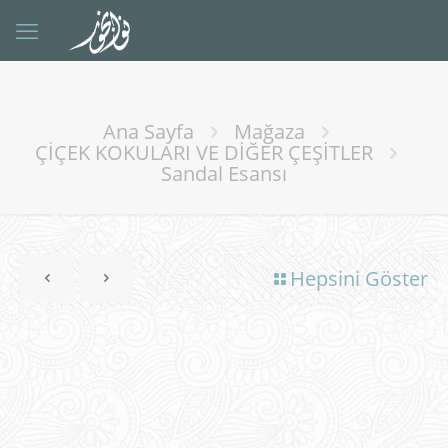
Ana Sayfa
Mağaza
ÇİÇEK KOKULARI VE DİĞER ÇEŞİTLER
Sandal Esansı
Hepsini Göster