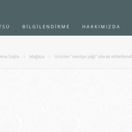
TSÜ
BİLGİLENDİRME
HAKKIMIZDA
Ana Sayfa
Mağaza
Ürünler “vanilya yağı” olarak etiketlend