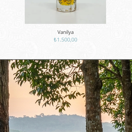
Vanilya
₺
1.500,00