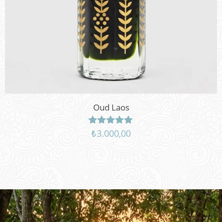
Oud Laos
₺
3.000,00
5 üzerinden
5.00
oy aldı