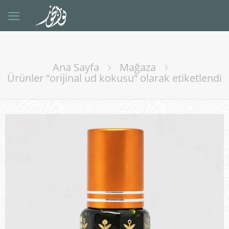
Ana Sayfa
Mağaza
Ürünler “orijinal ud kokusu” olarak etiketlendi