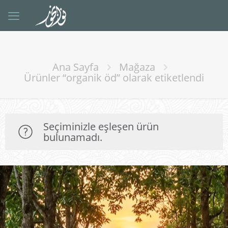
Ana Sayfa
Mağaza
Ürünler “organik öd” olarak etiketlendi
Seçiminizle eşleşen ürün
bulunamadı.