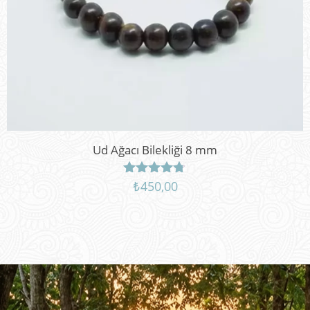
Ud Ağacı Bilekliği 8 mm
₺
450,00
5
üzerinden
4.67
oy aldı