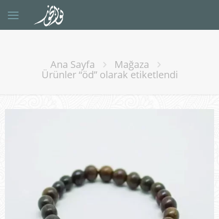
Ana Sayfa
Mağaza
Ürünler “öd” olarak etiketlendi