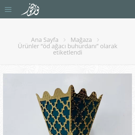
Ana Sayfa
Mağaza
Ürünler “öd ağacı buhurdanı” olarak
etiketlendi