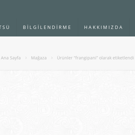
TSÜ
BİLGİLENDİRME
HAKKIMIZDA
Ana Sayfa
Mağaza
Ürünler “frangipani” olarak etiketlendi