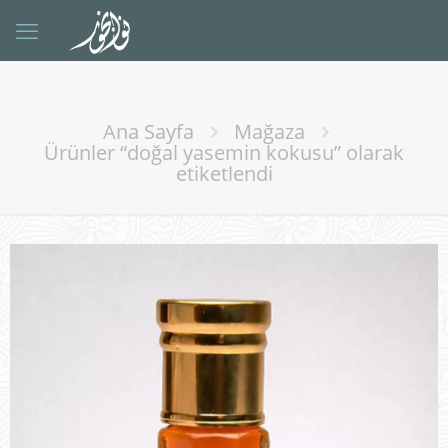
Ana Sayfa
Mağaza
Ürünler “doğal yasemin kokusu” olarak
etiketlendi