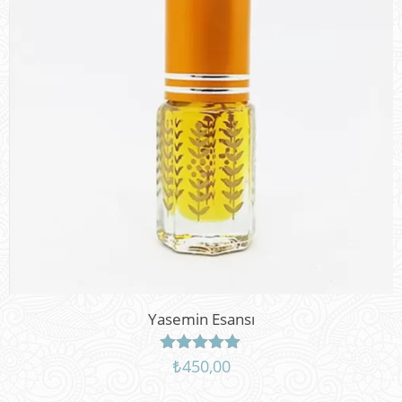
Yasemin Esansı
₺
450,00
5 üzerinden
5.00
oy aldı