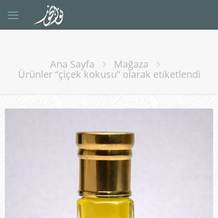
Ana Sayfa
Mağaza
Ürünler “çiçek kokusu” olarak etiketlendi