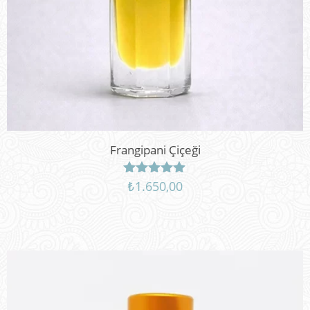
Frangipani Çiçeği
₺
1.650,00
5 üzerinden
5.00
oy aldı