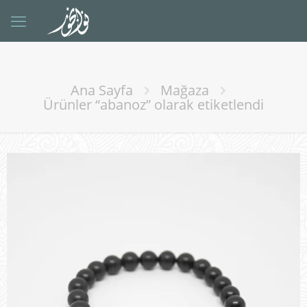
Ana Sayfa
Mağaza
Ürünler “abanoz” olarak etiketlendi