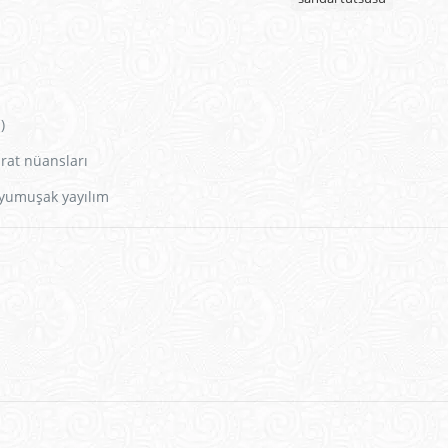
)
arat nüansları
 yumuşak yayılım