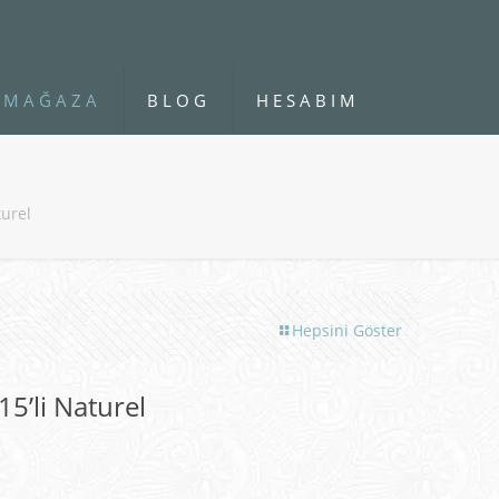
MAĞAZA
BLOG
HESABIM
turel
Hepsini Göster
15’li Naturel