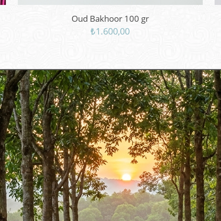
Oud Bakhoor 100 gr
₺
1.600,00