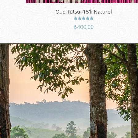
Oud Tütsü -15’li Naturel
5 üzerinden
₺
400,00
5.00
oy aldı