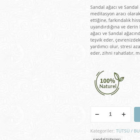
Sandal ağacı ve Sandal 
meditasyon aracı olarak
ettiğine, farkındalık his
uyandırdığına ve derin
ağacı ve Sandal ağacında
teşvik eder, çevrenizdek
yardımcı olur, stresi aza
eder, zihni rahatlatır,
Sandal
Tütsü
-15'li
Naturel
Kategoriler:
TÜTSÜ / B
adet
sandal tütsüsü