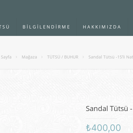
TSÜ
BİLGİLENDİRME
HAKKIMIZDA
 Sayfa
Mağaza
TÜTSÜ / BUHUR
Sandal Tütsü -15’li Na
Sandal Tütsü -
₺
400,00